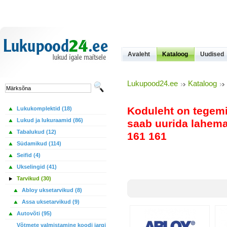
Avaleht
Kataloog
Uudised
Lukupood24.ee
Kataloog
Koduleht on tegem
Lukukomplektid (18)
Lukud ja lukuraamid (86)
saab uurida lahemal
Tabalukud (12)
161 161
Südamikud (114)
Seifid (4)
Ukselingid (41)
Tarvikud (30)
Abloy uksetarvikud (8)
Assa uksetarvikud (9)
Autovõti (95)
Võtmete valmistamine koodi jargi