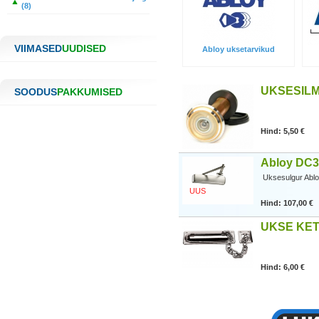
(8)
VIIMASED
UUDISED
Abloy uksetarvikud
UKSESIL
SOODUS
PAKKUMISED
Hind: 5,50 €
Abloy DC3
Uksesulgur Abl
UUS
Hind: 107,00 €
UKSE KE
Hind: 6,00 €