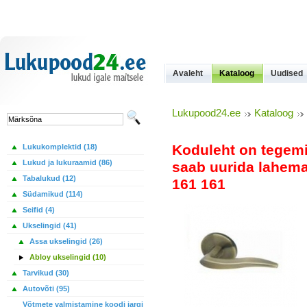
Avaleht
Kataloog
Uudised
Lukupood24.ee
Kataloog
Koduleht on tegem
Lukukomplektid (18)
Lukud ja lukuraamid (86)
saab uurida lahemal
Tabalukud (12)
161 161
Südamikud (114)
Seifid (4)
Ukselingid (41)
Assa ukselingid (26)
Abloy ukselingid (10)
Tarvikud (30)
Autovõti (95)
Võtmete valmistamine koodi jargi