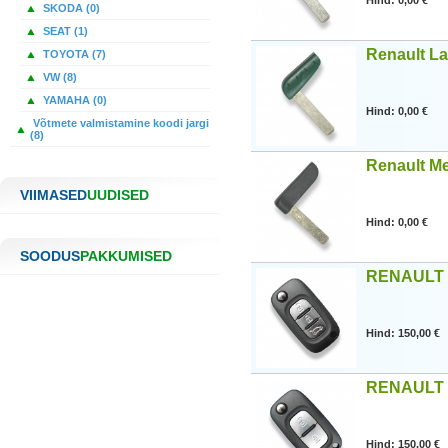
Hind: 0,00 €
SKODA (0)
SEAT (1)
Renault La
TOYOTA (7)
VW (8)
YAMAHA (0)
Hind: 0,00 €
Võtmete valmistamine koodi jargi
(8)
Renault Me
VIIMASED
UUDISED
Hind: 0,00 €
SOODUS
PAKKUMISED
RENAULT 
Hind: 150,00 €
RENAULT 
Hind: 150,00 €