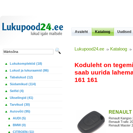
Avaleht
Kataloog
Uudised
Lukupood24.ee
Kataloog
Koduleht on tegem
Lukukomplektid (18)
Lukud ja lukuraamid (86)
saab uurida lahemal
Tabalukud (12)
161 161
Südamikud (114)
Seifid (4)
Ukselingid (41)
Tarvikud (30)
Autovõti (95)
RENAULT 
AUDI (5)
Renault Kangoo
Renault Trafic 2
BMW (0)
Renault Master 
CITROEN (11)