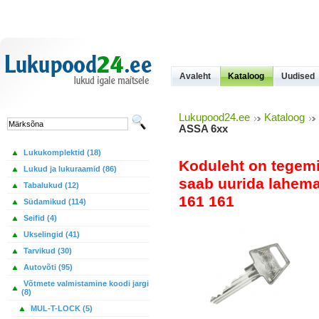
Avaleht
Kataloog
Uudised
Lukupood24.ee
Kataloog
ASSA 6xx
Lukukomplektid (18)
Koduleht on tegem
Lukud ja lukuraamid (86)
saab uurida lahemal
Tabalukud (12)
161 161
Südamikud (114)
Seifid (4)
Ukselingid (41)
Tarvikud (30)
Autovõti (95)
Võtmete valmistamine koodi jargi
(8)
MUL-T-LOCK (5)